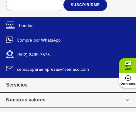
con plantas, usando las
SUSCRIBIRME
mismas piezas.
El colibrí terminado se puede
colocar en postura de vuelo
con soporte y flores, con
Tiendas
Detalles del Producto
partes móviles para un juego
dinámico.
Compra por WhatsApp
El modelo de la mariposa
también tiene alas móviles y
el pez tropical incluye plantas
(502) 2499-7575
marinas de colores para
exhibir.
Recomendado para niños
cemacoparaempresas@cemaco.com
Chat
desde 8 años en adelante,
fomenta creatividad,
imaginación y habilidades de
Opiniones
Servicios
construcción.
Nuestros valores
Caja aprox.: 26 x 19 x 9 cm
Dimensiones
Venta en línea
Lego Creator Fauna Salvaje
Línea
Grupo CEMACO