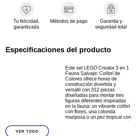
Tu felicidad,
Métodos de pago
Garantía y
garantizada
seguridad total
Especificaciones del producto
Este set LEGO Creator 3 en 1
Fauna Salvaje: Colibrí de
Colores ofrece horas de
construcción divertida y
versátil con 312 piezas
diseñadas para montar tres
figuras diferentes inspiradas
en la fauna: un vibrante colibrí
con flores, una colorida
mariposa o un pez tropical con
plantas submarinas. El colibrí
se puede posar como si
Descripción
VER TODO
estuviera en pleno vuelo,