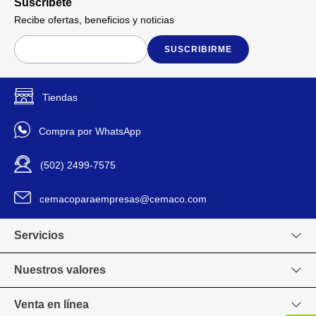
Suscríbete
crecimiento de bacterias y
ácaros en tu colchón
Recibe ofertas, beneficios y noticias
Tecnología suiza HeiQ
Viroblock destruye la
SUSCRIBIRME
membrana lípida de los virus y
la hace resistente a los mismo
para tener un descanso
saludable, con ingredientes
Tiendas
de origen biológico que
Detalles del Producto
también elimina los malos
Compra por WhatsApp
olores generados por
bacterias del sudor
Nuestra cama Triple Crown
(502) 2499-7575
tiene 30% más de resortes
que otros modelos Indufoam,
esto ayuda a tener mayor
cemacoparaempresas@cemaco.com
soporte y darle firmeza al
colchón, para un descanso
que mantiene alineada tu
Servicios
columna
El soporte adicional en las
Nuestros valores
orillas del colchón con rieles
de espuma extra firme
proporcionan estabilidad
Venta en línea
alrededor del colchón.