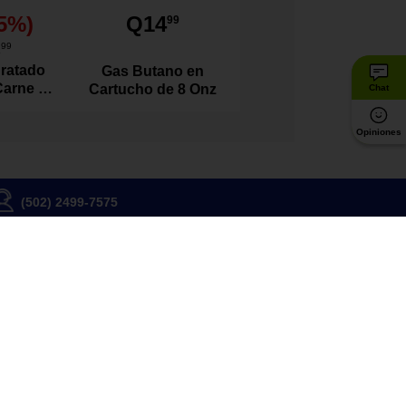
5
%)
Q14
99
1
99
ratado
Gas Butano en
Carne de
Cartucho de 8 Onz
Chat
l 100
s
Opiniones
(502) 2499-7575
Somos una Empresa B
Estámos orgullosos de ser reconocidos
por los más altos estándares de
sostenibilidad social y ambiental
Conoce más
críbete
be ofertas, beneficios y noticias