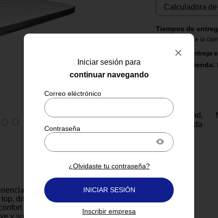
Calculadora de
Tiempos de entreg
5 días dentro de la capi
El tiempo de entrega e
Iniciar sesión para
Retirar en Tienda:
continuar navegando
Tu felicidad,
garantizada
¿Olvidaste tu contraseña?
eriencia de descanso con este
INICIAR SESIÓN
w top, diseñado para ofrecer una
confort en cualquier colchón.
Inscribir empresa
ve y su cubierta acolchada te