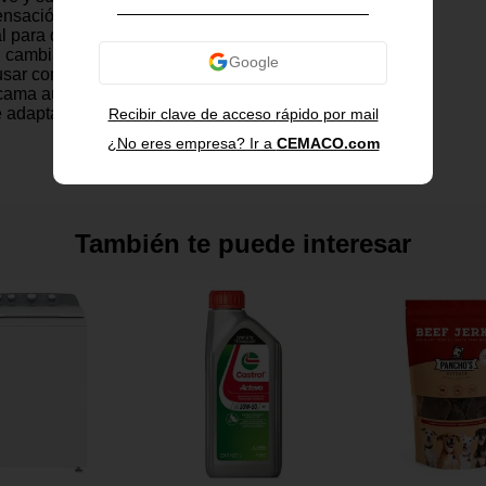
ensación de descanso
al para quienes buscan mayor
 cambiar su colchón actual. Es
usar como topper, para visitas, o
ama auxiliar. Su diseño
 adapta al cuerpo y su bajo
Recibir clave de acceso rápido por mail
overla fácilmente entre
¿No eres empresa? Ir a
CEMACO.com
Es lo suficientemente firme
soporte y lo bastante suave
nso placentero. Un
rsátil y funcional para tu
También te puede interesar
olchada y ergonómica.
mplementar cualquier colchón.