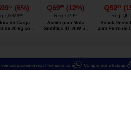
 fácil de transportar.
599
(
6
%)
Q69
(
12
%)
Q52
(
1
00
99
69
g:
Q3849
00
Reg:
Q79
99
Reg:
Q6
ora de Carga
Aceite para Moto
Snack Deshid
or de 20 kg con
Sintético 4T 20W-50
para Perro de 
or Color Blanco
Actevo de 1 Litro
Res Natura
Gramo
cemacoparaempresas@cemaco.com
Compra por whatsapp
en línea
Grupo CEMACO
 en tienda
Sobre nosotros
s de pago
Deseas ser proveedor
as frecuentes
Cemaco
Juguetón
Sus
Bebé juguetón
Reci
eriencia de descanso con este
w top, diseñado para ofrecer una