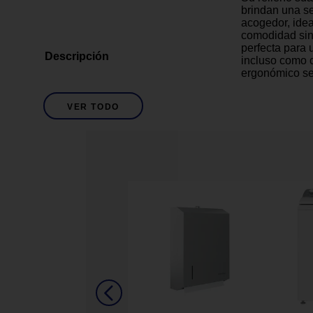
brindan una s
acogedor, ide
comodidad sin
perfecta para 
Descripción
incluso como c
ergonómico se
peso permite m
habitaciones. 
VER TODO
para mantener 
para un desca
complemento ve
hogar.
Pillow Top
Tipo
King
Tamaño
Semi Firme
Tipo de Comfort
Superficie ac
Ideal para co
Detalles del Producto