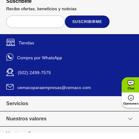
Suscríbete
adecuada de la columna
vertebral.
Recibe ofertas, beneficios y noticias
Capa de espuma de alta
densidad: Brinda una
SUSCRIBIRME
superficie de descanso firme y
confortable, aliviando los
puntos de presión y
Detalles del Producto
mejorando la circulación.
Tiendas
Funda transpirable:
Confeccionada en materiales
Compra por WhatsApp
que permiten una excelente
ventilación, manteniendo el
colchón fresco y seco durante
(502) 2499-7575
toda la noche.
Alivio de dolor: Su diseño
ortopédico ayuda a reducir el
cemacoparaempresas@cemaco.com
Chat
dolor de espalda y las
molestias articulares,
permitiendo un descanso
Servicios
Opiniones
reparador.
Nuestros valores
Facenco
Marca
Venta en línea