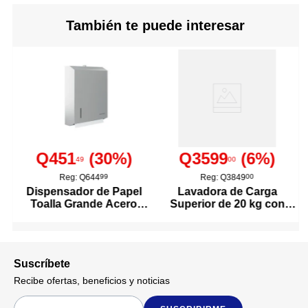
conservar su suavidad y
apariencia incluso después de
También te puede interesar
múltiples lavados. Además, su
tejido ligero favorece la
Descripción
transpirabilidad,
contribuyendo a mantener una
temperatura confortable
durante la noche. Su diseño
amplio se adapta fácilmente a
camas tamaño imperial,
ofreciendo una cobertura
práctica para proteger y vestir
Q451
(
30
%)
Q3599
(
6
%)
la cama. El color blanco
49
00
aporta un estilo limpio, fresco
Reg:
Q644
99
Reg:
Q3849
00
y versátil que combina
Dispensador de Papel
Lavadora de Carga
fácilmente con diferentes
Toalla Grande Acero
Superior de 20 kg con
estilos de ropa de cama y
Inoxidable
Agitador Color Blanco
decoración. Es una opción
funcional y duradera para
quienes buscan comodidad,
practicidad y una apariencia
Suscríbete
ordenada en su dormitorio.
Recibe ofertas, beneficios y noticias
21 cm
Alto De Empaque