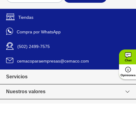
desgaste por uso continuo.
Detalles del Producto
Incluye herrajes de instalación
para montaje sobre marcos de
madera o metal.
Tiendas
Función de cierre suave que
evita golpes y mejora la
Compra por WhatsApp
seguridad.
Apto para puertas interiores o
exteriores con apertura hacia
(502) 2499-7575
fuera.
cemacoparaempresas@cemaco.com
Chat
30 cm
Alto De Empaque
Opiniones
Servicios
5 lb
Peso De Empaque
Nuestros valores
Ace
Marca
Venta en línea
5434212
Modelo
Grupo CEMACO
Largo/Profundidad De
3 cm
Empaque