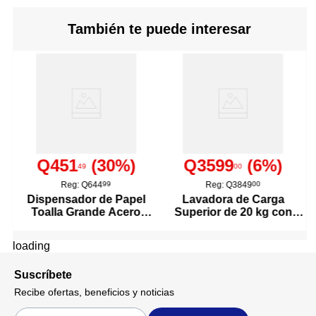
También te puede interesar
Q451
(
30
%)
Q3599
(
6
%)
49
00
Reg:
Q644
99
Reg:
Q3849
00
Dispensador de Papel
Lavadora de Carga
Toalla Grande Acero
Superior de 20 kg con
Inoxidable
Agitador Color Blanco
loading
Suscríbete
Recibe ofertas, beneficios y noticias