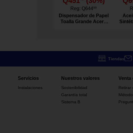
Q451
(
30
%)
Q6
Apto para micr
Detalles del Producto
Diseño ergonó
Reg:
Q644
99
R
Color verde qu
Dispensador de Papel
Acei
niño.
Toalla Grande Acero
Sinté
Inoxidable
Acte
Diámetro: 6 pl
Dimensiones
Profundidad: 2
Lollaland Llc
Marca
Tiendas
1141
Modelo
Servicios
Nuestros valores
Venta 
No
Plato Con División
Instalaciones
Sostenibilidad
Retirar
Garantía total
Método
Hondo
Plato Que Incluye
Sistema B
Pregunt
Blíster
Presentación
Individual