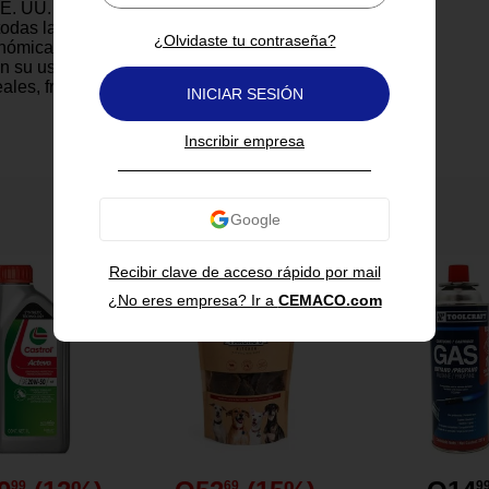
EE. UU. con materiales seguros
odas las rutinas del día a día.
¿Olvidaste tu contraseña?
ómica y la posibilidad de
itan su uso y almacenamiento.
eales, frutas o comidas caseras.
INICIAR SESIÓN
Inscribir empresa
También te puede interesar
Recibir clave de acceso rápido por mail
¿No eres empresa? Ir a
CEMACO.com
UU. con altos estándares de
de BPA y ftalatos.
99
69
9