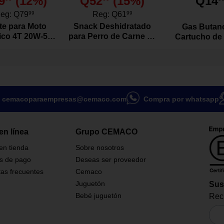
9
(
12
%)
Q52
(
15
%)
Q14
oondas y lavavajillas.
mico y apilable.
eg:
Q79
99
Reg:
Q61
99
e estimula la autonomía del
te para Moto
Snack Deshidratado
Gas Butan
tico 4T 20W-50
para Perro de Carne de
Cartucho de
vo de 1 Litro
Res Natural 100
g
Gramos
.25 plg
cemacoparaempresas@cemaco.com
Compra por whatsapp
en línea
Grupo CEMACO
 en tienda
Sobre nosotros
s de pago
Deseas ser proveedor
as frecuentes
Cemaco
Juguetón
Sus
Bebé juguetón
Reci