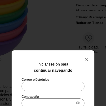
Tiempos de entreg
24 horas dentro de la c
El tiempo de entrega e
Retirar en Tienda: 
Tu felicidad,
garantizada
Iniciar sesión para
continuar navegando
til Lollaland Verde es una
ión para fomentar buenos
ticios desde la infancia. Con
ional y color vibrante, este
sistencia y practicidad. Está