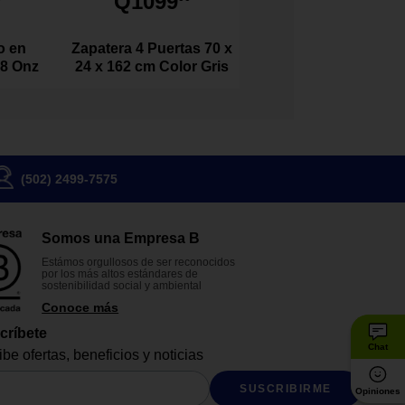
Q1099
o en
Zapatera 4 Puertas 70 x
 8 Onz
24 x 162 cm Color Gris
(502) 2499-7575
Somos una Empresa B
Estámos orgullosos de ser reconocidos
por los más altos estándares de
sostenibilidad social y ambiental
Conoce más
críbete
Chat
be ofertas, beneficios y noticias
SUSCRIBIRME
Opiniones