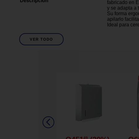
Descripción
fabricado en 
y se adapta a t
Su forma ergon
apilarlo facil
Ideal para cer
VER TODO
No
Anti-Deslizante
1
Cantidad de Piezas
Verde
Descripción De Color
6+ Meses
Descripción De Edad
Plástico
Descripción De Material
Hecho en EE. 
seguridad.
Material libre 
49