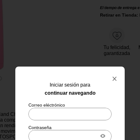
El tiempo de entrega e
Retirar en Tienda:
Tu felicidad,
garantizada
Iniciar sesión para
continuar navegando
land Chill 2.0 de acero
la compañera perfecta para
n rendimiento térmico y
movimiento. Equipada con la
UTOSPOUT®, permite beber