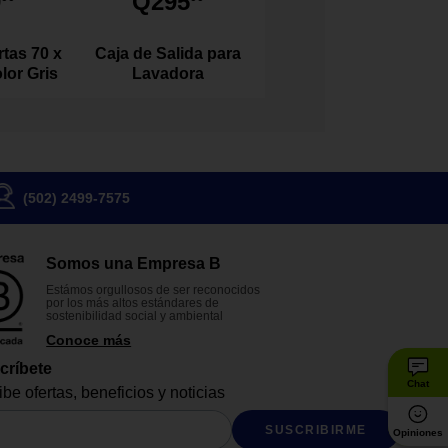
9
Q295
tas 70 x
Caja de Salida para
lor Gris
Lavadora
(502) 2499-7575
Somos una Empresa B
Estámos orgullosos de ser reconocidos
por los más altos estándares de
sostenibilidad social y ambiental
Conoce más
críbete
Chat
be ofertas, beneficios y noticias
SUSCRIBIRME
Opiniones