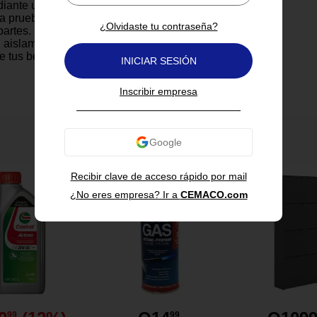
diante un botón pulsador que
 a prueba de fugas, ideal para
¿Olvidaste tu contraseña?
 partes. Su cuerpo de acero
 aislamiento al vacío de doble
 tus bebidas frías por hasta 24
INICIAR SESIÓN
tes por hasta 6, garantizando
dez durante todo el día. La
Inscribir empresa
ico protege contra la suciedad, y
loqueo asegura que no se abra
También te puede interesar
Recibir clave de acceso rápido por mail
¿No eres empresa? Ir a
CEMACO.com
ble
tospout con botón pulsador.
le de doble pared.
4 h y caliente 6 h.
ctora del pico.
99
99