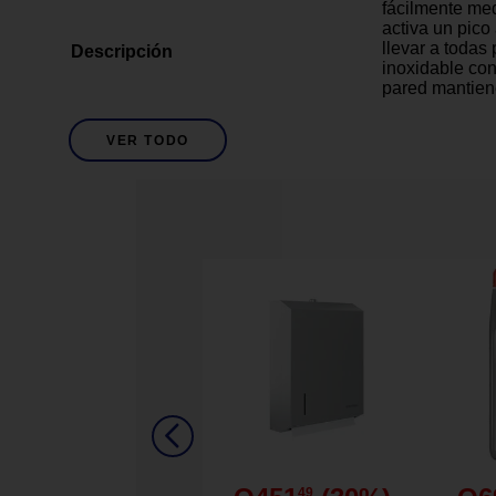
fácilmente me
activa un pico
llevar a todas
Descripción
inoxidable con
pared mantiene
horas o calien
frescura o cali
VER TODO
cubierta del p
el botón de b
por accidente.
24 oz
Capacidad
Rosado
Descripción De Color
Acero inoxida
Descripción De Material
Tecnología Au
Acero inoxidab
Mantiene frío 2
Detalles del Producto
Cubierta prote
49