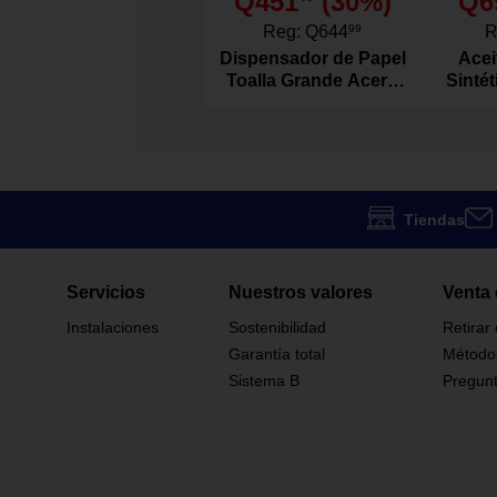
Q451
(
30
%)
Q6
Asa de transpo
Tapa apta para
Reg:
Q644
99
R
Dispensador de Papel
Acei
Toalla Grande Acero
Sinté
Contigo
Marca
Inoxidable
Acte
2189472
Modelo
Si
Térmico
Tiendas
Botella
Tipo
Servicios
Nuestros valores
Venta 
Evitar el uso 
Instalaciones
Sostenibilidad
Retirar
prevenir golp
Advertencia De Uso
Garantía total
Método
temperatura.
Sistema B
Pregunt
1198159
Código SKU