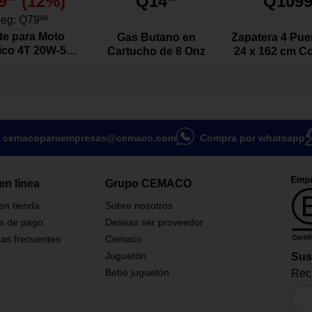
9
(
12
%)
Q14
Q109
rte integrada.
 lavavajillas.
eg:
Q79
99
te para Moto
Gas Butano en
Zapatera 4 Puer
tico 4T 20W-50
Cartucho de 8 Onz
24 x 162 cm Co
vo de 1 Litro
cemacoparaempresas@cemaco.com
Compra por whatsapp
en línea
Grupo CEMACO
en microondas y congelador,
 en tienda
Sobre nosotros
es y cambios bruscos de
s de pago
Deseas ser proveedor
as frecuentes
Cemaco
Juguetón
Sus
Bebé juguetón
Reci