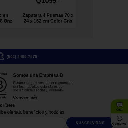
Q1099
o en
Zapatera 4 Puertas 70 x
 8 Onz
24 x 162 cm Color Gris
(502) 2499-7575
Somos una Empresa B
Estámos orgullosos de ser reconocidos
por los más altos estándares de
sostenibilidad social y ambiental
Conoce más
críbete
Chat
be ofertas, beneficios y noticias
SUSCRIBIRME
Opiniones