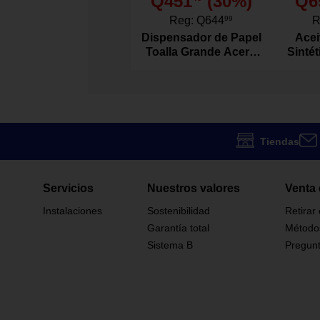
Q451
(
30
%)
Q6
Alto: 20 cm
Reg:
Q644
99
R
Dispensador de Papel
Acei
Koala Kids
Marca
Toalla Grande Acero
Sinté
Inoxidable
Acte
DD9241549
Modelo
1128159
Código SKU
Tiendas
Servicios
Nuestros valores
Venta 
Instalaciones
Sostenibilidad
Retirar
Garantía total
Método
Sistema B
Pregunt