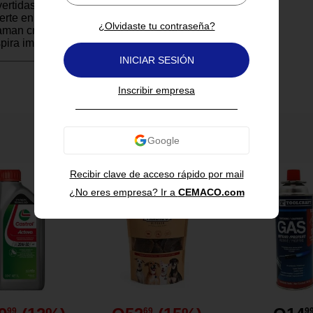
vertidas y educativas, esta
erte en el complemento ideal
¿Olvidaste tu contraseña?
man crear y personalizar. ¡Un
spira imaginación!
INICIAR SESIÓN
olorear y 5 marcadores de
Inscribir empresa
También te puede interesar
Recibir clave de acceso rápido por mail
¿No eres empresa? Ir a
CEMACO.com
cadores.
rsonalizar.
ente.
r.
nualidades.
cm
99
69
9