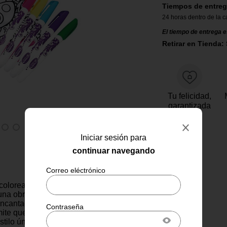
Tiempos de entreg
24 horas dentro de la c
El tiempo de entrega e
Retirar en Tienda: 
Tu felicidad,
garantizada
Iniciar sesión para
continuar navegando
 colorear es mucho más que un
una obra de arte en tus manos.
ncantadores y marcadores
mite que cada niño exprese su
stilo único. Perfecta para