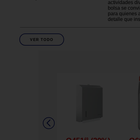
actividades di
bolsa se convi
para quienes a
detalle que in
1 bolsa para c
Accesorios que Incluye
VER TODO
colores
6 pzas
Cantidad de Piezas
4+ Años
Descripción De Edad
Incluye 5 mar
Diseño para pe
Material resist
Detalles del Producto
Fácil de limpia
Ideal para ma
Largo: 25 cm 
Ancho: 5 cm
Dimensiones
49