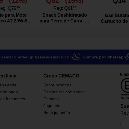
9
(
12
%)
Q52
(
15
%)
Q14
eg:
Q79
99
Reg:
Q61
99
te para Moto
Snack Deshidratado
Gas Butan
tico 4T 20W-50
para Perro de Carne de
Cartucho de
vo de 1 Litro
Res Natural 100
Gramos
cemacoparaempresas@cemaco.com
Compra por whatsapp
en línea
Grupo CEMACO
 en tienda
Sobre nosotros
s de pago
Deseas ser proveedor
as frecuentes
Cemaco
Juguetón
Sus
Bebé juguetón
Reci