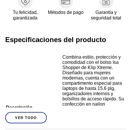
Tu felicidad,
Métodos de pago
Garantía y
garantizada
seguridad total
Especificaciones del producto
Combina estilo, protección y
comodidad con el bolso Isa
Shopper de Klip Xtreme.
Diseñado para mujeres
modernas, cuenta con un
compartimento especial para
laptops de hasta 15.6 plg,
organizadores internos y
bolsillos de acceso rápido. Su
confección en nailon
Descripción
resistente al agua y su diseño
acolchado ofrecen un look
VER TODO
sofisticado sin sacrificar
funcionalidad. Úsalo como