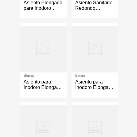
Asiento Elongado
Asiento Sanitario
para Inodoro
Redondo
Coralink
Teardrop Blanco
Bemis
Bemis
Asiento para
Asiento para
Inodoro Elongado
Inodoro Elongado
con Cierre Lento
Acolchado
Color Blanco
Blanco