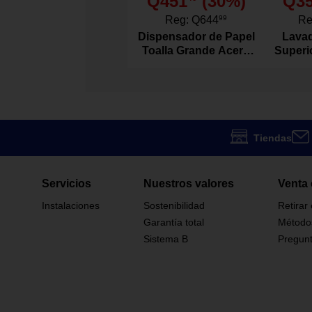
Q451
(
30
%)
Q3
537-26509-1
Modelo
Reg:
Q644
99
Re
Dispensador de Papel
Lavad
Toalla Grande Acero
Superi
1197034
Código SKU
Inoxidable
Agitad
Tiendas
Servicios
Nuestros valores
Venta 
Instalaciones
Sostenibilidad
Retirar
Garantía total
Método
Sistema B
Pregunt