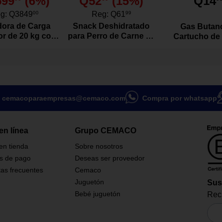
599
(
6
%)
Q52
(
15
%)
Q14
g:
Q3849
00
Reg:
Q61
99
ora de Carga
Snack Deshidratado
Gas Butan
or de 20 kg con
para Perro de Carne de
Cartucho de
or Color Blanco
Res Natural 100
Gramos
cemacoparaempresas@cemaco.com
Compra por whatsapp
en línea
Grupo CEMACO
 en tienda
Sobre nosotros
s de pago
Deseas ser proveedor
as frecuentes
Cemaco
Juguetón
Sus
Bebé juguetón
Reci