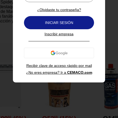
Spidey y vivos en rojo hacen
 destaque entre las demás. Con
¿Olvidaste tu contraseña?
l de Marvel, es el regalo ideal
fanáticos del héroe arácnido.
cción y diversión en una sola
INICIAR SESIÓN
Inscribir empresa
También te puede interesar
suave al tacto que proporciona
odidad.
 diseño de Spidey y detalles
Recibir clave de acceso rápido por mail
olor rojo.
mono con mangas amplias que
¿No eres empresa? Ir a
CEMACO.com
imiento.
rado que permite un ajuste
do.
pués del baño o para uso diario
00
69
9