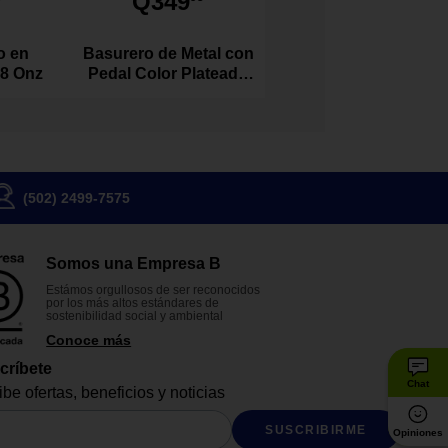
Q349
o en
Basurero de Metal con
 8 Onz
Pedal Color Plateado
de 20 Litros
(502) 2499-7575
Somos una Empresa B
Estámos orgullosos de ser reconocidos
por los más altos estándares de
sostenibilidad social y ambiental
Conoce más
críbete
Chat
be ofertas, beneficios y noticias
SUSCRIBIRME
Opiniones