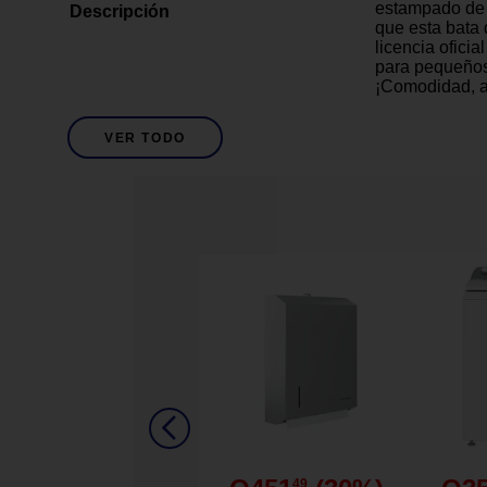
estampado de 
Descripción
que esta bata
licencia oficia
para pequeños 
¡Comodidad, a
prenda!
VER TODO
1
Cantidad de Piezas
Tela afelpada 
calidez y com
Estampado con
llamativos en c
Corte tipo ki
Detalles del Producto
facilita el mov
Cinturón integ
seguro y cómo
Ideal para des
en casa.
Disney
Marca
49