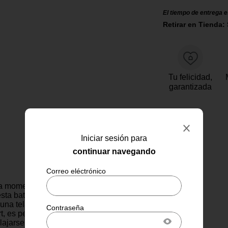
El tiempo de entrega e
Retirar en Tienda: 
Tu felicidad,
garantizada
Iniciar sesión para
continuar navegando
a momento en casa en una
sta bata infantil de Spidey.
una tela afelpada que ofrece
rt, es perfecta para después del
ajarse con estilo. Su divertido