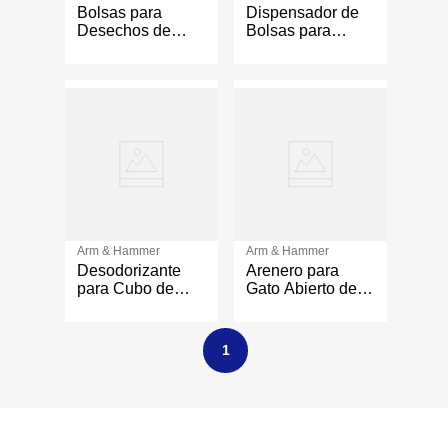
Bolsas para
Dispensador de
Desechos de
Bolsas para
Mascota
Pañales Change
Biodegradables
& Toss con 24
Arm & Hammer
Bolsas
90 Unidades
Perfumadas
Arm & Hammer
Arm & Hammer
Desodorizante
Arenero para
para Cubo de
Gato Abierto de
Pañales Baking
Plástico con
Soda Puck Aroma
Borde Alto
Lavanda
Multicolor
1