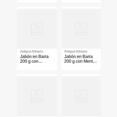
Rosa Mosqueta
Avena
Antigua Artisans
Antigua Artisans
Jabón en Barra
Jabón en Barra
200 g con
200 g con Menta
Lavanda y
y Eucalipto
Romero