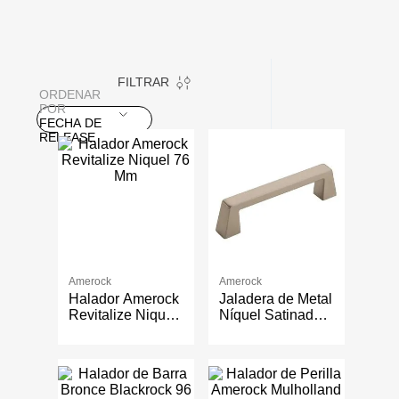
FILTRAR
ORDENAR
POR
FECHA DE
RELEASE
Amerock
Amerock
Halador Amerock
Jaladera de Metal
Revitalize Niquel
Níquel Satinado
76 Mm
96 Mm