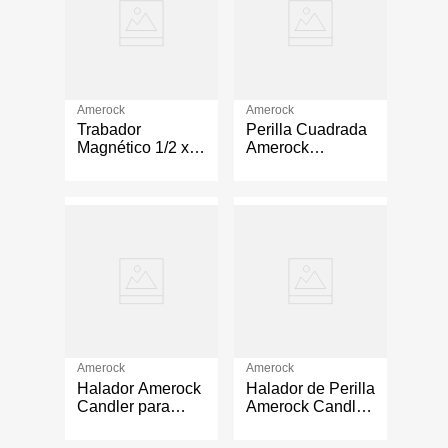
Amerock
Amerock
Trabador
Perilla Cuadrada
Magnético 1/2 x 2
Amerock
1/4 Plg
Blackrock para
Mueble Acabado
Bronce de 32 mm
Amerock
Amerock
Halador Amerock
Halador de Perilla
Candler para
Amerock Candler
Mueble Acabado
Color
Color Níquel de
Champagne de