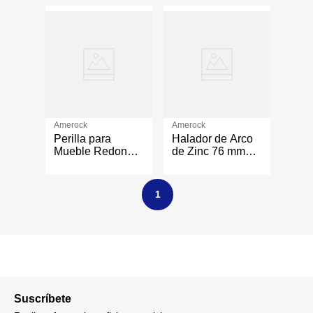
96 Mm
32 mm
Amerock
Amerock
Perilla para
Halador de Arco
Mueble Redonda
de Zinc 76 mm
Cromo 32 mm
Níquel
1
Suscríbete