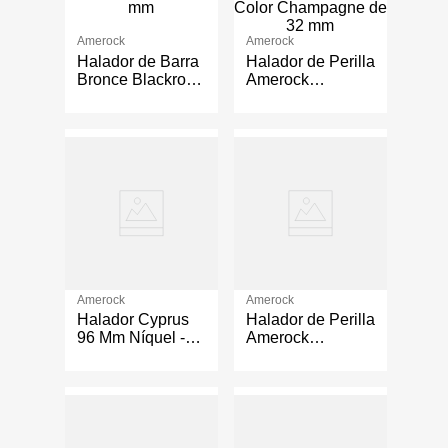
Amerock
Amerock
Halador de Barra
Halador de Perilla
Bronce Blackrock
Amerock
96 mm
Mulholland Color
Champagne de
32 mm
Amerock
Amerock
Halador Cyprus
Halador de Perilla
96 Mm Níquel -
Amerock
Amerock
Revitalize
Acabado Color
Bronce Negro de
32 mm