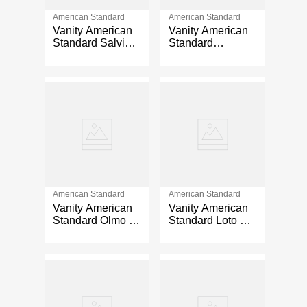
American Standard
American Standard
Vanity American
Vanity American
Standard Salvia
Standard
de 60 cm con
Cataluña de 80
Lavamanos
cm con
Integrado Color
Lavamanos
Arena
Integrado Color
Azul Mate
American Standard
American Standard
Vanity American
Vanity American
Standard Olmo de
Standard Loto de
60 Cm con
60 cm con
Lavamanos
Lavamanos
Integrado Color
Integrado Color
Habana
Blanco Brillante