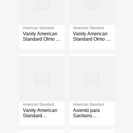
American Standard
American Standard
Vanity American
Vanity American
Standard Olmo de
Standard Olmo de
80 cm con
60 cm con
Lavamanos
Lavamanos
Integrado Color
Integrado Color
Blanco Mate
Blanco Mate
American Standard
American Standard
Vanity American
Asiento para
Standard
Sanitario
Cataluña de 60
Elongado Frente
cm con
Abierto Blanco
Lavamanos