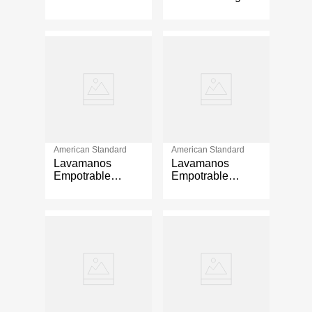
Tamaño Estándar
con Bisel Color
Color Beige
Blanco
American Standard
American Standard
Lavamanos
Lavamanos
Empotrable
Empotrable
American
American
Standard Studio
Standard
Color Blanco
Provence Color
Blanco