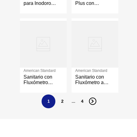
para Inodoro
Plus con
Manual Cromado
Fluxómetro
Manual Elongado
American Standard
American Standard
Sanitario con
Sanitario con
Fluxómetro
Fluxómetro a
Manual Abierto
Batería Abierto
Cadet 17 Plg
Cadet Elderly 17
Plg
...
1
2
4