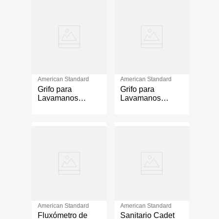
Integrado Color
Azul Mate
American Standard
American Standard
Grifo para
Grifo para
Lavamanos
Lavamanos
Monomando
Monomando Alta
Cromada Aral
Cromada Greta
Media
American Standard
American Standard
Fluxómetro de
Sanitario Cadet