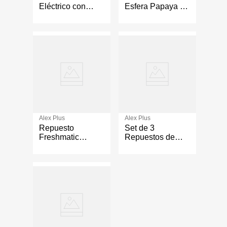
Eléctrico con
Esfera Papaya y
Repuesto
Mango 75 mL
Manzana Canela
Alex Plus
Alex Plus
Repuesto
Set de 3
Freshmatic
Repuestos de
Manzana y
Aceites
Canela
Aromatizantes
Manzana Canela