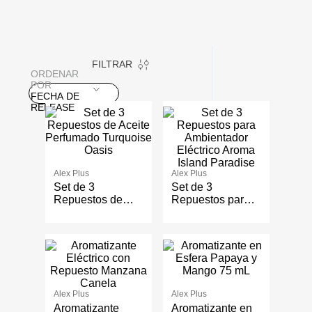
FILTRAR
ORDENAR
POR
FECHA DE
RELEASE
Alex Plus
Alex Plus
Set de 3
Set de 3
Repuestos de
Repuestos para
Aceite Perfumado
Ambientador
Turquoise Oasis
Eléctrico Aroma
Island Paradise
Alex Plus
Alex Plus
Aromatizante
Aromatizante en