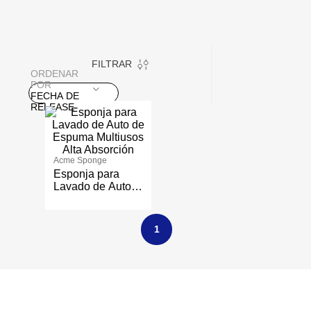
FILTRAR
ORDENAR
POR
FECHA DE
RELEASE
Acme Sponge
Esponja para
Lavado de Auto
de Espuma
Multiusos Alta
Absorción
1