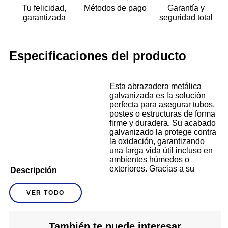
Tu felicidad,
Métodos de pago
Garantía y
garantizada
seguridad total
Especificaciones del producto
Esta abrazadera metálica
galvanizada es la solución
perfecta para asegurar tubos,
postes o estructuras de forma
firme y duradera. Su acabado
galvanizado la protege contra
la oxidación, garantizando
una larga vida útil incluso en
ambientes húmedos o
exteriores. Gracias a su
Descripción
tornillo de ajuste y diseño
robusto, ofrece una sujeción
VER TODO
segura y estable en todo tipo
de instalaciones. Ideal para
proyectos industriales, de
construcción o bricolaje,
También te puede interesar