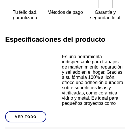
Tu felicidad,
Métodos de pago
Garantía y
garantizada
seguridad total
Especificaciones del producto
Es una herramienta
indispensable para trabajos
de mantenimiento, reparación
y sellado en el hogar. Gracias
a su fórmula 100% silicón,
ofrece una adhesión duradera
sobre superficies lisas y
vitrificadas, como cerámica,
vidrio y metal. Es ideal para
pequeños proyectos como
sellado de ventanas, lavabos,
vitrinas o uniones en muebles,
VER TODO
donde se requiere precisión y
Descripción
limpieza. Su resistencia a la